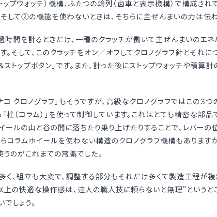
トップウォッチ）機構、ふたつの輪列（歯車と表示機構）で構成され
。そして②の機能を使わないときは、そちらに主ぜんまいの力は伝わ
経過時間を計るときだけ、一種のクラッチが働いて主ぜんまいのエネ
す。そして、このクラッチをオン／オフしてクロノグラフ針とそれに
＆ストップボタン」です。また、計った後にストップウォッチや積算計
ナコ クロノグラフ」もそうですが、高級なクロノグラフではこの３つ
る「柱（コラム）」を使って制御しています。これはとても精密な部品
イールの山と谷の間に落ちたり乗り上げたりすることで、レバーの
らコラムホイールを使わない構造のクロノグラフ機構もありますが
使うのがこれまでの常識でした。
多く、組立も大変で、調整する部分もそれだけ多くて製造工程が複
以上の快適な操作感は、達人の職人技に頼らないと無理”というと
いでしょう。