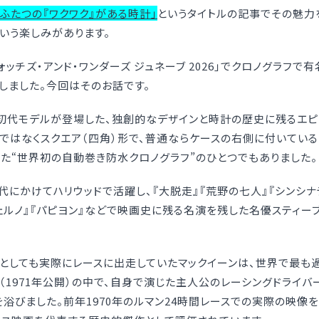
。ふたつの『ワクワク』がある時計」
というタイトルの記事でその魅力
という楽しみがあります。
ッチズ・アンド・ワンダーズ ジュネーブ 2026」でクロノグラフで
しました。今回はそのお話です。
年に初代モデルが登場した、独創的なデザインと時計の歴史に残るエ
）ではなくスクエア（四角）形で、普通ならケースの右側に付いてい
た“世界初の自動巻き防水クロノグラフ”のひとつでもありました。
年代にかけてハリウッドで活躍し、『大脱走』『荒野の七人』『シンシナテ
フェルノ』『パピヨン』などで映画史に残る名演を残した名優スティー
としても実際にレースに出走していたマックイーンは、世界で最も過
』（1971年公開）の中で、自身で演じた主人公のレーシングドライ
浴びました。前年1970年のルマン24時間レースでの実際の映像