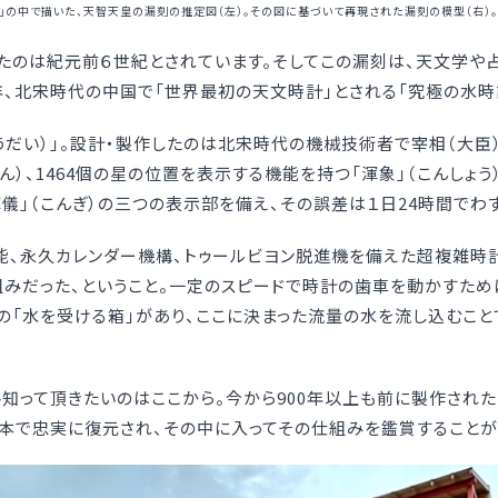
」の中で描いた、天智天皇の漏刻の推定図（左）。その図に基づいて再現された漏刻の模型（右）
たのは紀元前６世紀とされています。そしてこの漏刻は、天文学や
2年、北宋時代の中国で「世界最初の天文時計」とされる「究極の水時
うだい）」。設計・製作したのは北宋時代の機械技術者で宰相（大臣）
ん）、1464個の星の位置を表示する機能を持つ「渾象」（こんしょ
儀」（こんぎ）の三つの表示部を備え、その誤差は１日24時間でわず
能、永久カレンダー機構、トゥールビヨン脱進機を備えた超複雑時
組みだった、ということ。一定のスピードで時計の歯車を動かすため
の「水を受ける箱」があり、ここに決まった流量の水を流し込むこ
知って頂きたいのはここから。今から900年以上も前に製作され
の日本で忠実に復元され、その中に入ってその仕組みを鑑賞することが