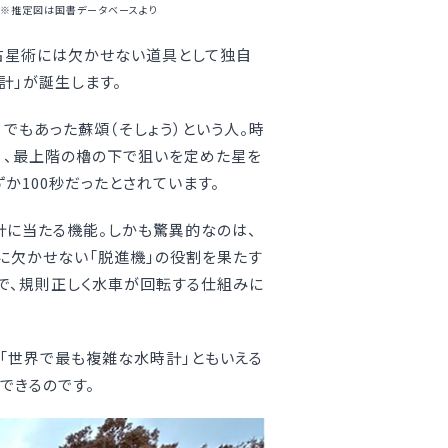
。※推定図は国書データベースより
占星術には欠かせない道具として独自
計」が誕生します。
でもあった蘇頌（そしょう）という人。時
う）、最上階の櫓の下で狙いを定めた星を
か100秒だったとされています。
計に当たる機能。しかも驚異的なのは、
に欠かせない「脱進機」の役割を果たす
とで、規則正しく水車が回転する仕組みに
た「世界で最も複雑な水時計」ともいえる
できるのです。