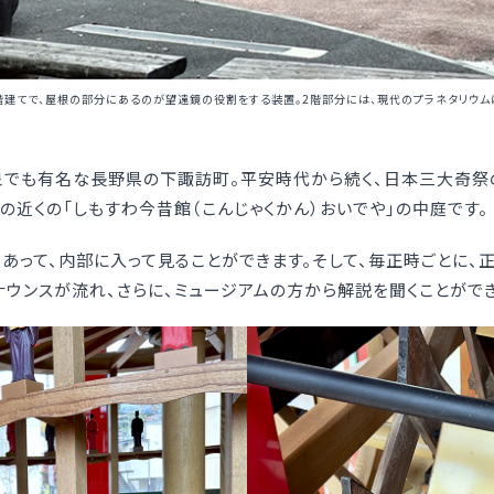
階建てで、屋根の部分にあるのが望遠鏡の役割をする装置。2階部分には、現代のプラネタリウム
泉でも有名な長野県の下諏訪町。平安時代から続く、日本三大奇祭
の近くの「しもすわ今昔館（こんじゃくかん）おいでや」の中庭です。
けあって、内部に入って見ることができます。そして、毎正時ごとに
ナウンスが流れ、さらに、ミュージアムの方から解説を聞くことができ