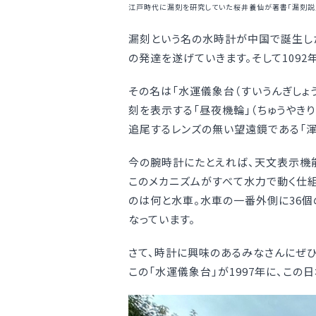
江戸時代に漏刻を研究していた桜井養仙が著書「漏刻説
漏刻という名の水時計が中国で誕生し
の発達を遂げていきます。そして109
その名は「水運儀象台（すいうんぎしょ
刻を表示する「昼夜機輪」（ちゅうやきり
追尾するレンズの無い望遠鏡である「渾
今の腕時計にたとえれば、天文表示機
このメカニズムがすべて水力で動く仕
のは何と水車。水車の一番外側に36個
なっています。
さて、時計に興味のあるみなさんにぜひ
この「水運儀象台」が1997年に、こ