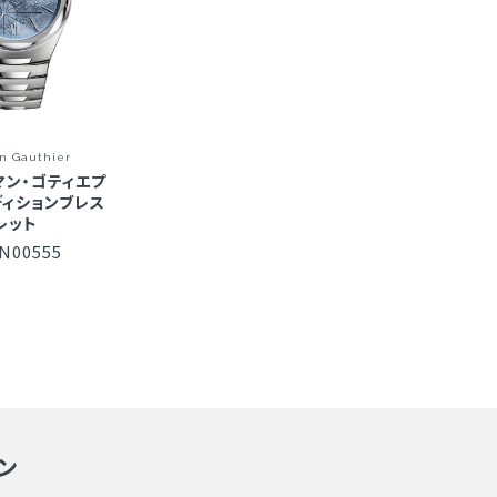
n Gauthier
マン・ゴティエプ
ディションブレス
レット
N00555
ン