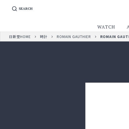
SEARCH
WATCH
日新堂HOME
時計
ROMAIN GAUTHIER
ROMAIN GAUT