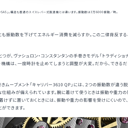
SA5」。構造も普通のスイスレバー式脱進機とは違います。振動数は3万6000振動／時。
とも振動数を下げてエネルギー消費を減らすか。この二律背反する
つが、ヴァシュロン・コンスタンタンの手巻きモデル「トラディショ
ー機構は、一度時計を止めてしまうと調整が大変。だから、できるだ
きムーブメント「キャリバー3610 QP」には、２つの振動数が違
別な仕組みが備えられています。腕に着けて使うときは振動や重力の
腕に着けずに置いておくときには、振動や重力の影響を受けにくいので、振
とができます。