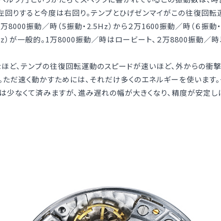
、左回りすると今度は右回り。テンプとひげゼンマイがこの往復回転
000振動／時（5振動・2.5Hz）から２万1600振動／時（６振動・３
・5Hz）が一般的。1万8000振動／時はロービート、２万8800振
なほど、テンプの往復回転運動のスピードが速いほど、外からの衝
。ただ速く動かすためには、それだけ多くのエネルギーを使います
は少なくて済みますが、進み遅れの幅が大きくなり、精度が安定しに