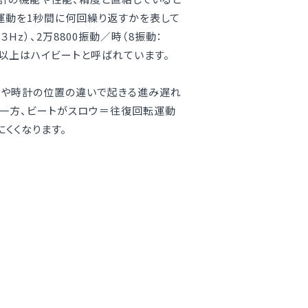
運動を1秒間に何回繰り返すかを表して
Hz）、2万8800振動／時（8振動：
動／時以上はハイビートと呼ばれています。
撃や時計の位置の違いで起きる進み遅れ
。一方、ビートがスロウ＝往復回転運動
くくなります。