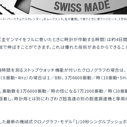
ビート・パーペチュアルカレンダー」のムーブメント。左が着用して使うときに使うハイビート、３万
（主ゼンマイをフルに巻いたときに時計が作動する時間）は約4日間
間）まで伸ばすことができます。これは優れた技術があるからできるこ
過時間を測るストップウォッチ機能が付いたクロノグラフの場合は
（８振動・4Hz）の場合は１／8秒、３万6600振動／時（10振動・5H
動数を3万6000振動／時の倍になる7万2000振動／時（20振動・
を搭載し、時計用とは別にわざわざ超高速の別の脱進調速機と専用
した最新の機械式クロノグラフ・モデル「1/10秒シングルプッシュボタン