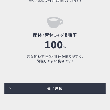
男女
比率
6
:
4
約
近年の採用は女性の方が57％と多く、
たくさんの女性が活躍しています！
産休・育休
復職率
からの
100
%
男女問わず産休・育休が取りやすく、
復職しやすい職場です！