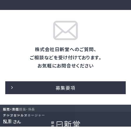
Application Requirements
募集要項
株式会社日新堂へのご質問、
ご相談などを受け付けております。
お気軽にお問合せください
店長
店長
教育担当・課長
修理・係長
販売・外商担当・係長
販売・主任
ショップマネージャー
ショップマネージャー
エグゼクティブセールス
アシスタントマネージャー
アシスタントマネージャー
チーフセールス
H.M
K.T
M.I
E.N
S.H
N.T
さん
さん
さん
さん
さん
さん
募集要項