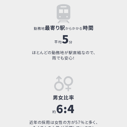
Working Environment
働く環境
最寄り駅
時間
勤務地
からかかる
5
平均
分
ほとんどの勤務地が駅直結なので、
雨でも安心！