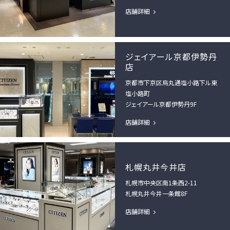
店舗詳細
ジェイアール京都伊勢丹
店
京都市下京区烏丸通塩小路下ル東
塩小路町
ジェイアール京都伊勢丹9F
店舗詳細
札幌丸井今井店
札幌市中央区南1条西2-11
札幌丸井今井一条館8F
店舗詳細