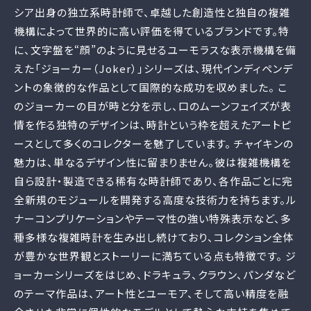
シア出身の独立系時計師で、卓越した創造性と独自の複雑
機構によって世界的に高い評価を得ているブランドです。特
に、文字盤を“顔”のように見せるユーモラスな表示機構を備
えた「ジョーカー（Joker）」シリーズは、現代インディペンデ
ントの象徴的な作品として国際的な成功を収めました。 こ
のジョーカーの目が時と分を示し、口のムーンフェイズが表
情を作る独特のデザインは、時計という枠を超えたアートピ
ースとして多くのコレクターを魅了しています。 チャイキンの
魅力は、単なるデザイン性に留まりません。彼は複雑機構を
自ら設計・製造できる稀有な時計師であり、各作品ごとに完
全新規のモジュールを開発する高度な技術力を持ちます。ル
ナーコンプリケーションやテーマ性の強い特殊表示など、多
種多様な複雑時計を生み出し続けており、コレクション全体
が豊かな世界観とストーリーに満ちている点も特徴です。 ジ
ョーカーシリーズをはじめ、ドラキュラ、クラウン、パンダなど
のテーマ作品は、アート性とユーモア、そして高い精度を融