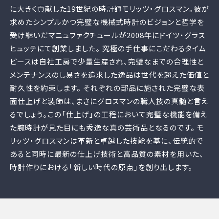
に大きく貢献した19世紀の時計師モリッツ・グロスマン。彼が
求めたシンプルかつ完璧な機械式時計のビジョンと哲学を
受け継いだマニュファクチュールが2008年にドイツ・グラス
ヒュッテにて創業しました。 究極の手仕事にこだわるタイム
ピースは自社工房で少量生産され、完璧なまでの合理性と
メンテナンスのし易さを追求した逸品は世代を超えた価値と
耐久性を約束します。 それぞれの部品に施された完璧な表
面仕上げと装飾は、まさにグロスマンの職人技の真髄と言え
るでしょう。この「仕上げ」の工程において完璧な機能を備え
た腕時計が見た目にも秀逸な真の芸術品となるのです。 モ
リッツ・グロスマンは革新と卓越した技能を基に、伝統的で
あると同時に最新の仕上げ技術と高品質の素材を用いた、
時計作りにおける「新しい時代の原点」を創り出します。