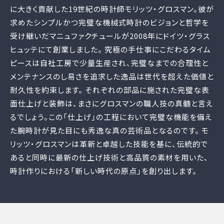
に大きく貢献した19世紀の時計師モリッツ・グロスマン。彼が
求めたシンプルかつ完璧な機械式時計のビジョンと哲学を
受け継いだマニュファクチュールが2008年にドイツ・グラス
ヒュッテにて創業しました。 究極の手仕事にこだわるタイム
ピースは自社工房で少量生産され、完璧なまでの合理性と
メンテナンスのし易さを追求した逸品は世代を超えた価値と
耐久性を約束します。 それぞれの部品に施された完璧な表
面仕上げと装飾は、まさにグロスマンの職人技の真髄と言え
るでしょう。この「仕上げ」の工程において完璧な機能を備え
た腕時計が見た目にも秀逸な真の芸術品となるのです。 モ
リッツ・グロスマンは革新と卓越した技能を基に、伝統的で
あると同時に最新の仕上げ技術と高品質の素材を用いた、
時計作りにおける「新しい時代の原点」を創り出します。