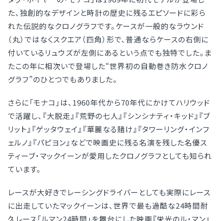
た、独創的なデザインと時計の歴史に残るエピソードに彩ら
れた伝説的なクロノグラフです。ケースが一般的なラウンド
（丸）ではなくスクエア（四角）形で、普通ならケースの右側に
付いているリュウズが左側にあるという点でも独特でした。ま
たこの年に相次いで登場した“世界初の自動巻き防水クロノ
グラフ”のひとつでもありました。
さらに「モナコ」は、1960年代から70年代にかけてハリウッド
で活躍し、『大脱走』『荒野の七人』『シンシナティ・キッド』『ブ
リット』『ゲッタウェイ』『華麗なる賭け』『タワーリング・インフ
ェルノ』『パピヨン』などで映画史に残る名演を残した名優ス
ティーブ・マックイーンが愛用したクロノグラフとしても知られ
ています。
レースが大好きでレーシングドライバーとしても実際にレース
に出走していたマックイーンは、世界で最も過酷な24時間耐
久レース「ルマン24時間」を舞台にした映画『栄光のル・マン』