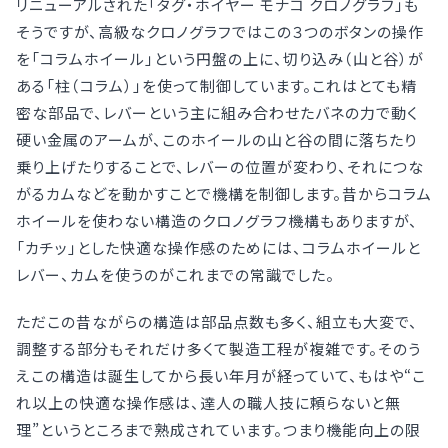
リニューアルされた「タグ・ホイヤー モナコ クロノグラフ」も
そうですが、高級なクロノグラフではこの３つのボタンの操作
を「コラムホイール」という円盤の上に、切り込み（山と谷）が
ある「柱（コラム）」を使って制御しています。これはとても精
密な部品で、レバーという主に組み合わせたバネの力で動く
硬い金属のアームが、このホイールの山と谷の間に落ちたり
乗り上げたりすることで、レバーの位置が変わり、それにつな
がるカムなどを動かすことで機構を制御します。昔からコラム
ホイールを使わない構造のクロノグラフ機構もありますが、
「カチッ」とした快適な操作感のためには、コラムホイールと
レバー、カムを使うのがこれまでの常識でした。
ただこの昔ながらの構造は部品点数も多く、組立も大変で、
調整する部分もそれだけ多くて製造工程が複雑です。そのう
えこの構造は誕生してから長い年月が経っていて、もはや“こ
れ以上の快適な操作感は、達人の職人技に頼らないと無
理”というところまで熟成されています。つまり機能向上の限