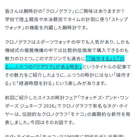
皆さんは腕時計の「クロノグラフ」にご興味はありますか？
学校で陸上競技や水泳競技でタイムの計測に使う「ストップ
ウォッチ」の機能を内蔵した腕時計です。
クロノグラフはスポーツウォッチの中でも人気があり、しかも
機械式の複雑機構の中では比較的低価格で購入できるのも
魅力のひとつ。このマガジンでも過去に
「『操作する』と『計
る』。ふたつの『ワクワク』がある時計」
というタイトルの記事で
その魅力をご紹介したように、ふつうの時計にはない「操作す
る」と「経過時間を計る」という楽しみがあります。
前回ご紹介したスイスの時計フェア「ウォッチズ・アンド・ワン
ダーズ ジュネーブ 2026」でクロノグラフで有名なタグ・ホイ
ヤーは、伝説的なクロノグラフ「モナコ」の画期的な新作を発
表しました。今回はそのお話です。
タグ・ホイヤーの「モナコ」は1969年に初代モデルが登場し